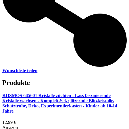
Wunschliste teilen
Produkte
KOSMOS 645601 Kristalle züchten - Lass faszinierende
Kristalle wachsen - Komplett-Set, glitzernde Blitzkristalle,
Schatztruhe, Deko, Experimentierkasten - Kinder ab 10-14
Jahre
12,99 €
Amazon