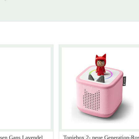
sen Gans Lavendel
Toniebox 2- neue Generation-Ro